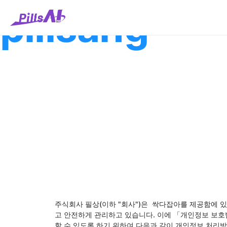
콘
pillsang
텐
츠
로
건
너
뛰
기
주식회사 필상(이하 "회사")은  싹다잡아를 제공함에 
고 안전하게 관리하고 있습니다. 이에 「개인정보 보호
할 수 있도록 하기 위하여 다음과 같이 개인정보 처리