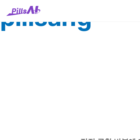
콘
pillsang
텐
츠
로
건
너
뛰
기