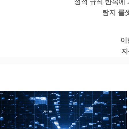
정적 규칙 반복에 
탐지 룰
이
지